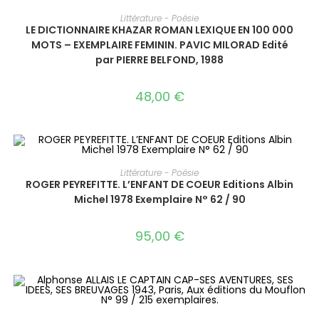
AJOUTER AU PANIER
Littérature - Poésie
LE DICTIONNAIRE KHAZAR ROMAN LEXIQUE EN 100 000
MOTS – EXEMPLAIRE FEMININ. PAVIC MILORAD Edité
par PIERRE BELFOND, 1988
48,00
€
AJOUTER AU PANIER
Littérature - Poésie
ROGER PEYREFITTE. L’ENFANT DE COEUR Editions Albin
Michel 1978 Exemplaire N° 62 / 90
95,00
€
AJOUTER AU PANIER