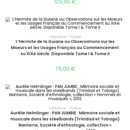
125,00
€
AJOUTER AU PANIER
Littérature - Poésie
L’Hermite de la Guiane ou Observations sur les
Moeurs et les Usages Français au Commencement
su XIXe siècle. Disponible Tome I & Tome II
75,00
€
AJOUTER AU PANIER
Littérature - Poésie
Aurélie Helmlinger : PAN JUMBIE . Mémoire sociale et
musicale dans les steelbands (Trinidad et Tobago)
Nanterre, Société d’ethnologie, collection «