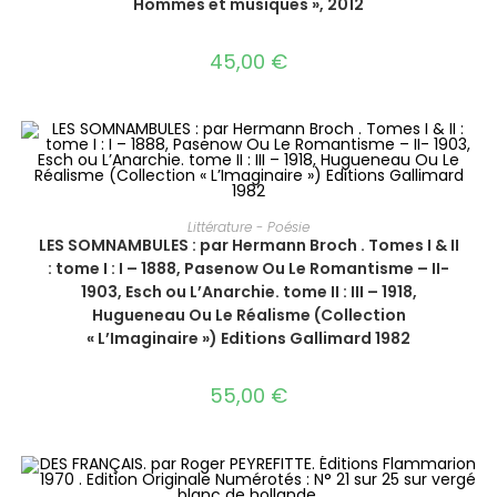
Hommes et musiques », 2012
45,00
€
AJOUTER AU PANIER
Littérature - Poésie
LES SOMNAMBULES : par Hermann Broch . Tomes I & II
: tome I : I – 1888, Pasenow Ou Le Romantisme – II-
1903, Esch ou L’Anarchie. tome II : III – 1918,
Hugueneau Ou Le Réalisme (Collection
« L’Imaginaire ») Editions Gallimard 1982
55,00
€