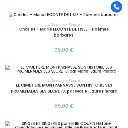
AJOUTER AU PANIER
Littérature - Poésie
Charles – Marie LECONTE DE LISLE – Poèmes
barbares.
95,00
€
AJOUTER AU PANIER
Littérature - Poésie
LE CIMETIERE MONTPARNASSE SON HISTOIRE SES
PROMENADES SES SECRETS, par Marie-Laure Pierard
55,00
€