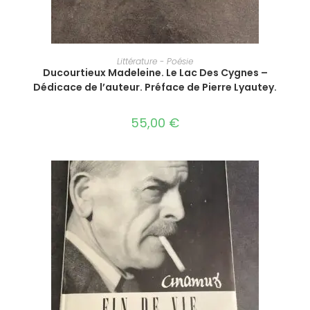
AJOUTER AU PANIER
Littérature - Poésie
Ducourtieux Madeleine.‎ ‎Le Lac Des Cygnes –
Dédicace de l’auteur. Préface de Pierre Lyautey.
55,00
€