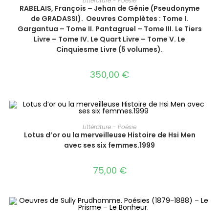
Littérature - Poésie
RABELAIS, François – Jehan de Génie (Pseudonyme
de GRADASSI). ‎ ‎Oeuvres Complètes : Tome I.
Gargantua – Tome II. Pantagruel – Tome III. Le Tiers
Livre – Tome IV. Le Quart Livre – Tome V. Le
Cinquiesme Livre (5 volumes).‎
350,00
€
AJOUTER AU PANIER
Littérature - Poésie
Lotus d’or ou la merveilleuse Histoire de Hsi Men
avec ses six femmes‎.1999
75,00
€