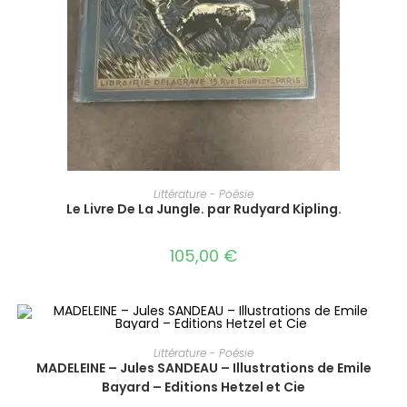
AJOUTER AU PANIER
Littérature - Poésie
Le Livre De La Jungle. par Rudyard Kipling.
105,00
€
AJOUTER AU PANIER
Littérature - Poésie
MADELEINE – Jules SANDEAU – Illustrations de Emile
Bayard – Editions Hetzel et Cie