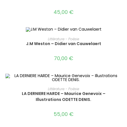
45,00
€
AJOUTER AU PANIER
Littérature - Poésie
J.M Weston – Didier van Cauwelaert
70,00
€
AJOUTER AU PANIER
Littérature - Poésie
LA DERNIERE HARDE – Maurice Genevoix –
Illustrations ODETTE DENIS.
55,00
€