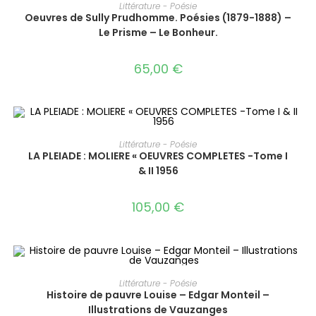
AJOUTER AU PANIER
Littérature - Poésie
Oeuvres de Sully Prudhomme. Poésies (1879-1888) –
Le Prisme – Le Bonheur.
65,00
€
AJOUTER AU PANIER
Littérature - Poésie
LA PLEIADE : MOLIERE « OEUVRES COMPLETES -Tome I
& II 1956
105,00
€
AJOUTER AU PANIER
Littérature - Poésie
Histoire de pauvre Louise – Edgar Monteil –
Illustrations de Vauzanges