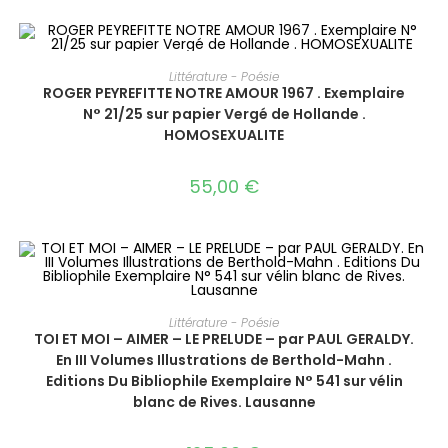
AJOUTER AU PANIER
Littérature - Poésie
ROGER PEYREFITTE NOTRE AMOUR 1967 . Exemplaire
N° 21/25 sur papier Vergé de Hollande .
HOMOSEXUALITE
55,00
€
AJOUTER AU PANIER
Littérature - Poésie
TOI ET MOI – AIMER – LE PRELUDE – par PAUL GERALDY.
En III Volumes Illustrations de Berthold-Mahn .
Editions Du Bibliophile Exemplaire N° 541 sur vélin
blanc de Rives. Lausanne