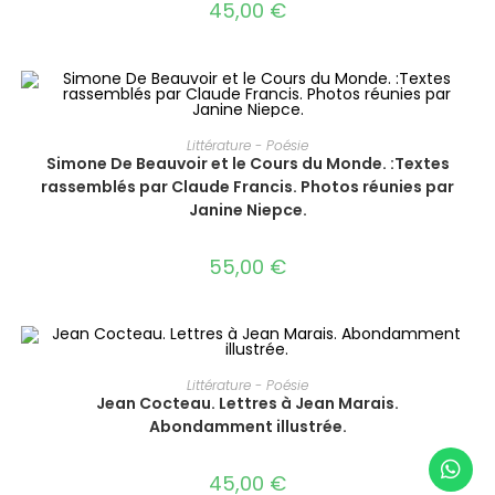
45,00
€
AJOUTER AU PANIER
Littérature - Poésie
Simone De Beauvoir et le Cours du Monde. :Textes
rassemblés par Claude Francis. Photos réunies par
Janine Niepce.
55,00
€
AJOUTER AU PANIER
Littérature - Poésie
Jean Cocteau. Lettres à Jean Marais.
Abondamment illustrée.
45,00
€