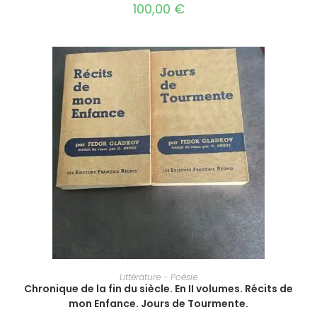
100,00
€
AJOUTER AU PANIER
Littérature - Poésie
Chronique de la fin du siècle. En II volumes. Récits de
mon Enfance. Jours de Tourmente.