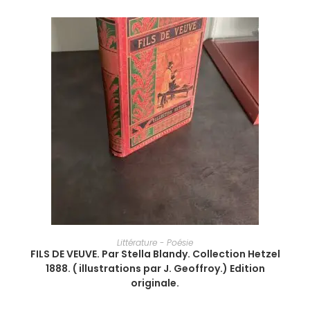
AJOUTER AU PANIER
Littérature - Poésie
FILS DE VEUVE. Par Stella Blandy. Collection Hetzel
1888. ( illustrations par J. Geoffroy.) Edition
originale.