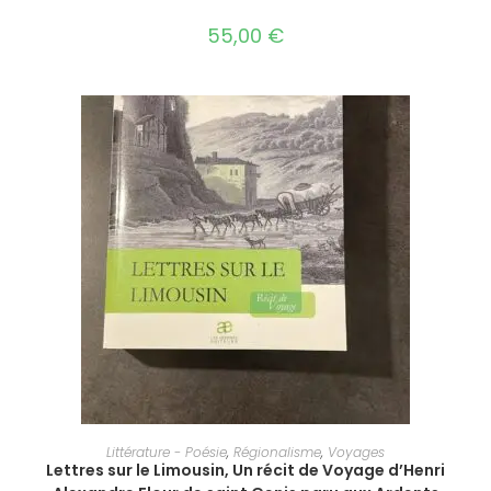
55,00
€
AJOUTER AU PANIER
Littérature - Poésie
,
Régionalisme
,
Voyages
Lettres sur le Limousin, Un récit de Voyage d’Henri