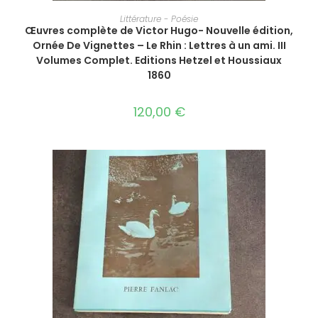
AJOUTER AU PANIER
Littérature - Poésie
Œuvres complète de Victor Hugo- Nouvelle édition,
Ornée De Vignettes – Le Rhin : Lettres à un ami. III
Volumes Complet. Editions Hetzel et Houssiaux
1860
120,00
€