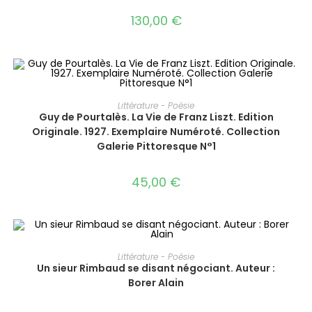
130,00
€
AJOUTER AU PANIER
Littérature - Poésie
Guy de Pourtalès. La Vie de Franz Liszt. Edition
Originale. 1927. Exemplaire Numéroté. Collection
Galerie Pittoresque N°1
45,00
€
AJOUTER AU PANIER
Littérature - Poésie
Un sieur Rimbaud se disant négociant. Auteur :
Borer Alain