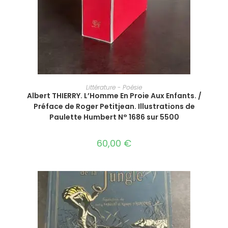
AJOUTER AU PANIER
Littérature - Poésie
Albert‎ THIERRY. ‎L’Homme En Proie Aux Enfants. /
Préface de Roger Petitjean. Illustrations de
Paulette Humbert‎ N° 1686 sur 5500
60,00
€