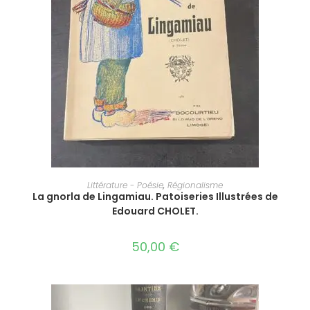
AJOUTER AU PANIER
Littérature - Poésie
,
Régionalisme
La gnorla de Lingamiau. Patoiseries Illustrées de
Edouard CHOLET.
50,00
€