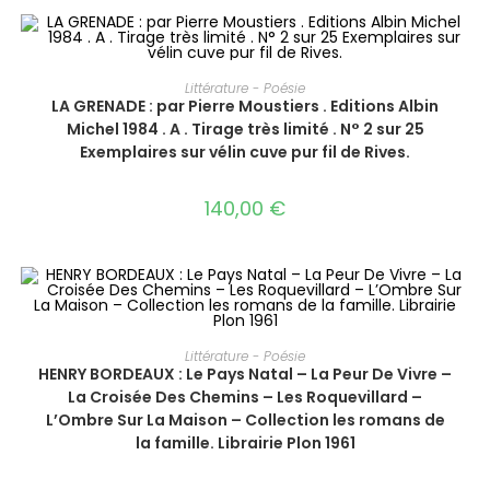
AJOUTER AU PANIER
Littérature - Poésie
LA GRENADE : par Pierre Moustiers . Editions Albin
Michel 1984 . A . Tirage très limité . N° 2 sur 25
Exemplaires sur vélin cuve pur fil de Rives.
140,00
€
AJOUTER AU PANIER
Littérature - Poésie
HENRY BORDEAUX : ‎Le Pays Natal – La Peur De Vivre –
La Croisée Des Chemins – Les Roquevillard –
L’Ombre Sur La Maison – Collection les romans de
la famille. Librairie Plon 1961