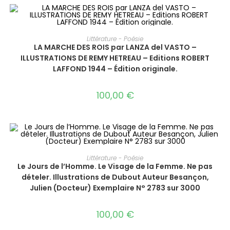
AJOUTER AU PANIER
Littérature - Poésie
LA MARCHE DES ROIS par LANZA del VASTO –
ILLUSTRATIONS DE REMY HETREAU – Editions ROBERT
LAFFOND 1944 – Édition originale.
100,00
€
AJOUTER AU PANIER
Littérature - Poésie
Le Jours de l’Homme. Le Visage de la Femme. Ne pas
dételer. Illustrations de Dubout Auteur Besançon,
Julien (Docteur) Exemplaire N° 2783 sur 3000
100,00
€