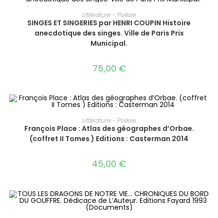
AJOUTER AU PANIER
Littérature - Poésie
SINGES ET SINGERIES par HENRI COUPIN Histoire
anecdotique des singes. Ville de Paris Prix
Municipal.
75,00
€
AJOUTER AU PANIER
Littérature - Poésie
François Place : Atlas des géographes d’Orbae.
(coffret II Tomes ) Editions : Casterman 2014
45,00
€