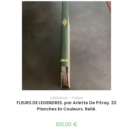
AJOUTER AU PANIER
Littérature - Poésie
FLEURS DE LEGENDRES. par Arlette De Pitray. 32
Planches En Couleurs. Relié.
100,00
€