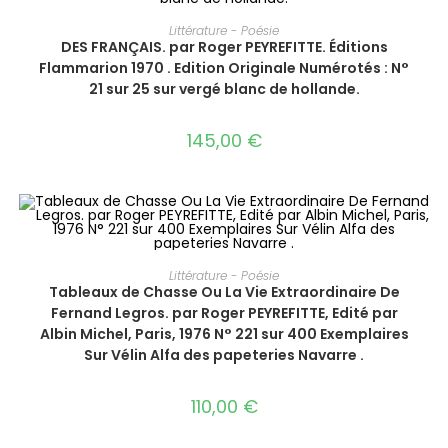
AJOUTER AU PANIER
Littérature - Poésie
DES FRANÇAIS. par Roger PEYREFITTE. Éditions
Flammarion 1970 . Edition Originale Numérotés : N°
21 sur 25 sur vergé blanc de hollande.
145,00
€
AJOUTER AU PANIER
Littérature - Poésie
Tableaux de Chasse Ou La Vie Extraordinaire De
Fernand Legros. par Roger PEYREFITTE, Edité par
Albin Michel, Paris, 1976 N° 221 sur 400 Exemplaires
Sur Vélin Alfa des papeteries Navarre .
110,00
€