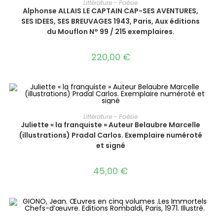
Littérature - Poésie
Alphonse ALLAIS LE CAPTAIN CAP-SES AVENTURES,
SES IDEES, SES BREUVAGES 1943, Paris, Aux éditions
du Mouflon N° 99 / 215 exemplaires.
220,00
€
AJOUTER AU PANIER
Littérature - Poésie
Juliette « la franquiste »‎ Auteur Belaubre Marcelle
(illustrations)‎ Pradal Carlos. Exemplaire numéroté
et signé
45,00
€