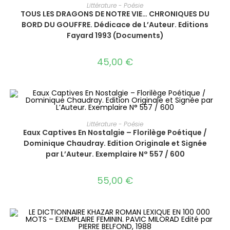
AJOUTER AU PANIER
Littérature - Poésie
TOUS LES DRAGONS DE NOTRE VIE… CHRONIQUES DU
BORD DU GOUFFRE. Dédicace de L’Auteur. Editions
Fayard 1993 (Documents)
45,00
€
AJOUTER AU PANIER
Littérature - Poésie
Eaux Captives En Nostalgie – Florilège Poétique /
Dominique Chaudray. Edition Originale et Signée
par L’Auteur. Exemplaire N° 557 / 600
55,00
€