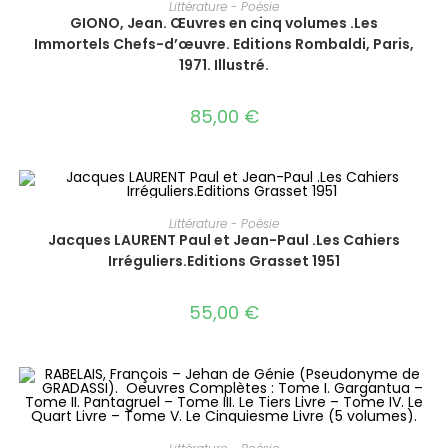
AJOUTER AU PANIER
Littérature - Poésie
GIONO, Jean. Œuvres en cinq volumes .Les
Immortels Chefs-d’œuvre. Editions Rombaldi, Paris,
1971. Illustré.
85,00
€
AJOUTER AU PANIER
Littérature - Poésie
Jacques LAURENT Paul et Jean-Paul .Les Cahiers
Irréguliers.Editions Grasset 1951
55,00
€
AJOUTER AU PANIER