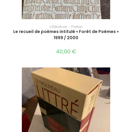
AJOUTER AU PANIER
Littérature - Poésie
Le recueil de poèmes intitulé « Forêt de Poèmes »
1999 / 2000
40,00
€