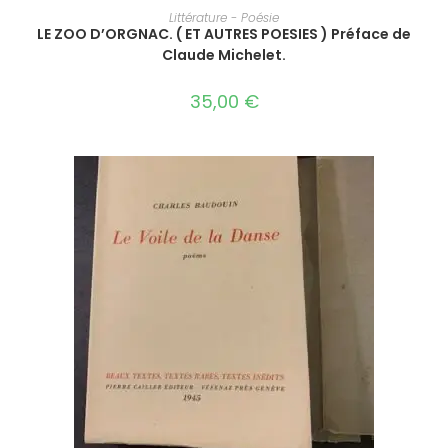
AJOUTER AU PANIER
Littérature - Poésie
LE ZOO D’ORGNAC. ( ET AUTRES POESIES ) Préface de
Claude Michelet.
35,00
€