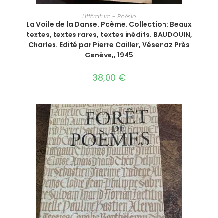
AJOUTER AU PANIER
Littérature - Poésie
La Voile de la Danse. Poème. Collection: Beaux
textes, textes rares, textes inédits. BAUDOUIN,
Charles. Edité par Pierre Cailler, Vésenaz Près
Genève,, 1945
38,00
€