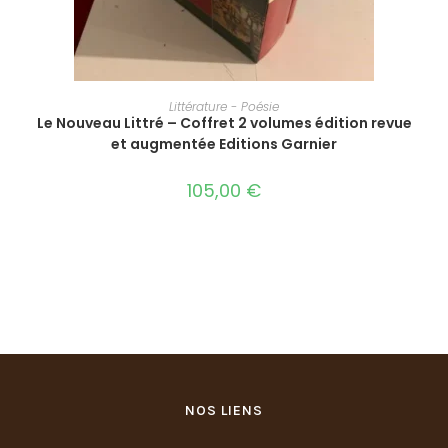
AJOUTER AU PANIER
Littérature - Poésie
Le Nouveau Littré – Coffret 2 volumes édition revue
et augmentée Editions Garnier
105,00
€
NOS LIENS