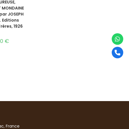
UREUSE,
ET MONDAINE
 par JOSEPH
 Editions
rères, 1926
00
€
c, France