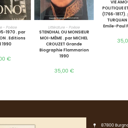
VIE AMO
POLITIQUE 
(1766-1817).
TURQUAN .
AU PANIER
AJOUTER AU PANIER
Emile-Paul F
re - Poésie
Littérature - Poésie
95-1970 . par
STENDHAL OU MONSIEUR
ON . Editions
MOI-MÊME . par MICHEL
35,
l 1990
CROUZET Grande
Biographie Flammarion
1990
,00
€
35,00
€
87800 Burgna