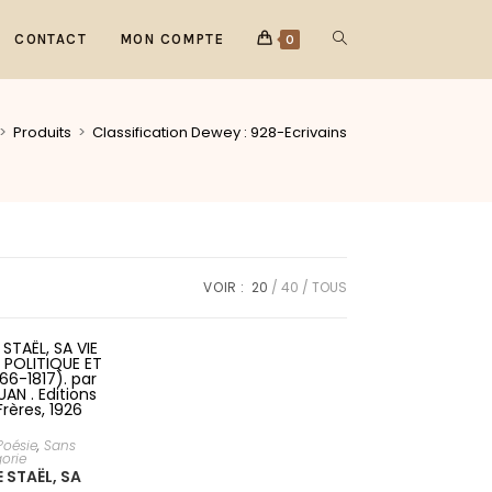
CONTACT
MON COMPTE
0
>
Produits
>
Classification Dewey : 928-Ecrivains
VOIR :
20
40
TOUS
AU PANIER
 Poésie
,
Sans
orie
 STAËL, SA