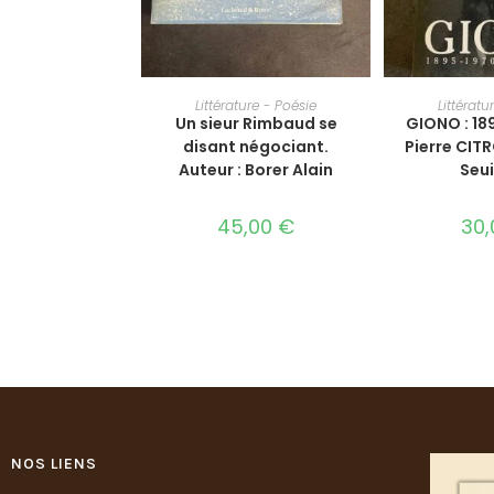
AJOUTER AU PANIER
AJOUTER 
Littérature - Poésie
Littératu
Un sieur Rimbaud se
GIONO : 18
disant négociant.
Pierre CITR
Auteur : Borer Alain
Seui
45,00
€
30
NOS LIENS