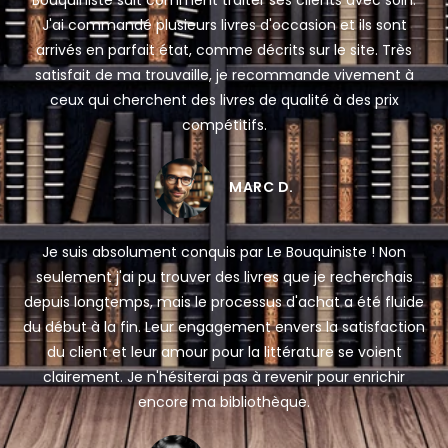
J'ai commandé plusieurs livres d'occasion et ils sont
arrivés en parfait état, comme décrits sur le site. Très
satisfait de ma trouvaille, je recommande vivement à
ceux qui cherchent des livres de qualité à des prix
compétitifs.
MARC D.
Je suis absolument conquis par Le Bouquiniste ! Non
seulement j'ai pu trouver des livres que je recherchais
depuis longtemps, mais le processus d'achat a été fluide
du début à la fin. Leur engagement envers la satisfaction
du client et leur amour pour la littérature se voient
clairement. Je n'hésiterai pas à revenir pour enrichir
encore ma bibliothèque.