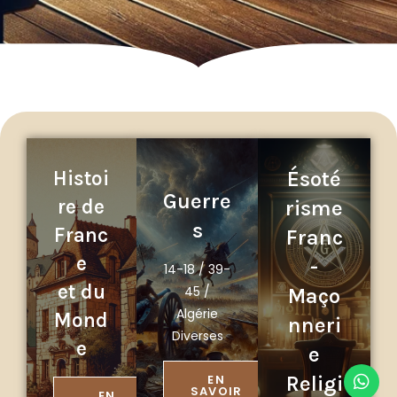
Histoi
Ésoté
Guerre
re de
risme
s
Franc
Franc
e
-
14-18 / 39-
et du
45 /
Maço
Algérie
Mond
nneri
Diverses
e
e
EN
Religi
SAVOIR
EN