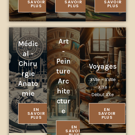
SAVOIR
SAVOIR
SAVOIR
PLUS
PLUS
PLUS
Art
Médic
-
al -
Pein
Chiru
Voyages
ture
rgie
XVIIe - XVIIIe
Arc
Anato
- XIXe -
hite
mie
Début XXe
ctur
EN
e
EN
SAVOIR
SAVOIR
PLUS
PLUS
EN
SAVOIR
PLUS