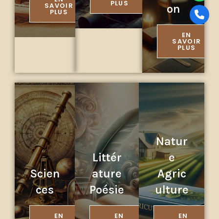
PLUS
SAVOIR
on
PLUS
EN
SAVOIR
PLUS
Natur
Littér
e
Scien
ature
Agric
ces
Poésie
ulture
EN
EN
EN