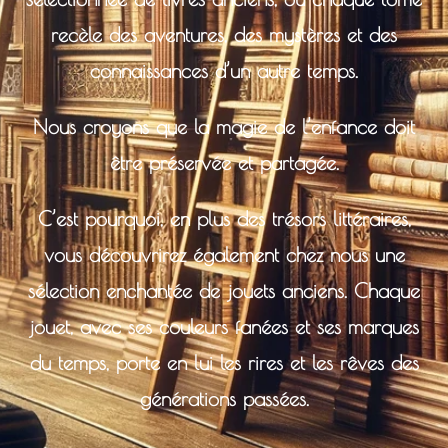
recèle des aventures, des mystères et des
connaissances d’un autre temps.
Nous croyons que la magie de l’enfance doit
être préservée et partagée.
C’est pourquoi, en plus des trésors littéraires,
vous découvrirez également chez nous une
sélection enchantée de jouets anciens. Chaque
jouet, avec ses couleurs fanées et ses marques
du temps, porte en lui les rires et les rêves des
générations passées.