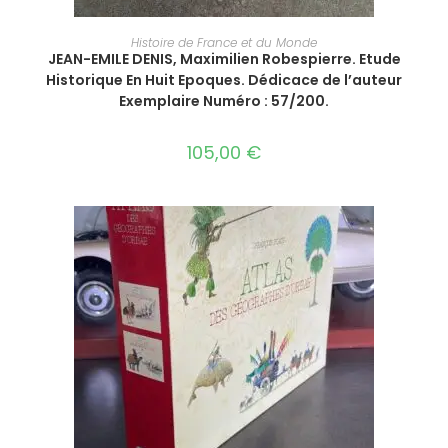
AJOUTER AU PANIER
Histoire de France et du Monde
JEAN-EMILE DENIS, Maximilien Robespierre. Etude
Historique En Huit Epoques. Dédicace de l’auteur
Exemplaire Numéro : 57/200.
105,00
€