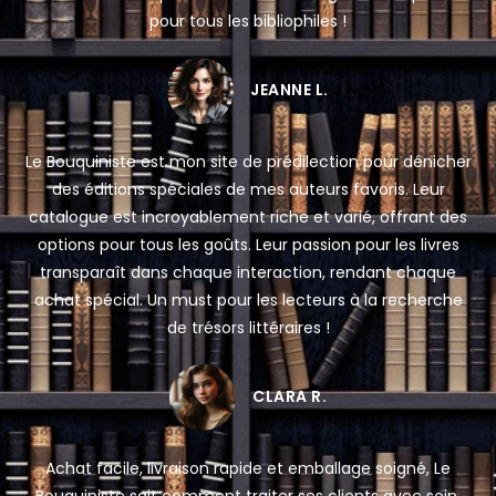
pour tous les bibliophiles !
JEANNE L.
Le Bouquiniste est mon site de prédilection pour dénicher
des éditions spéciales de mes auteurs favoris. Leur
catalogue est incroyablement riche et varié, offrant des
options pour tous les goûts. Leur passion pour les livres
transparaît dans chaque interaction, rendant chaque
achat spécial. Un must pour les lecteurs à la recherche
de trésors littéraires !
CLARA R.
Achat facile, livraison rapide et emballage soigné, Le
Bouquiniste sait comment traiter ses clients avec soin.