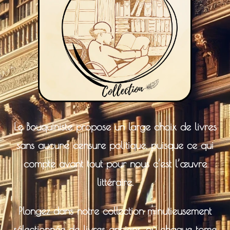
Le Bouquiniste propose un large choix de livres
sans aucune censure politique, puisque ce qui
compte avant tout pour nous c’est l’œuvre
littéraire.
Plongez dans notre collection minutieusement
sélectionnée de livres anciens, où chaque tome