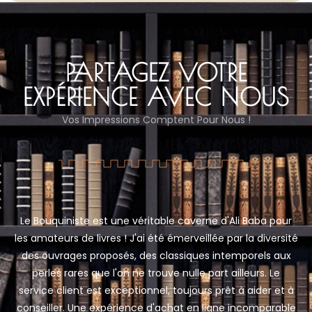
PARTAGEZ VOTRE
EXPÉRIENCE AVEC NOUS
Vos Impressions Comptent Pour Nous !
Le Bouquiniste est une véritable caverne d'Ali Baba pour
les amateurs de livres ! J'ai été émerveillée par la diversité
des ouvrages proposés, des classiques intemporels aux
perles rares que l'on ne trouve nulle part ailleurs. Le
service client est exceptionnel, toujours prêt à aider et à
conseiller. Une expérience d'achat en ligne incomparable