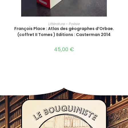
AJOUTER AU PANIER
Littérature - Poésie
François Place : Atlas des géographes d’Orbae.
(coffret II Tomes ) Editions : Casterman 2014
45,00
€