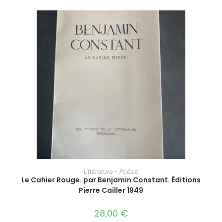
AJOUTER AU PANIER
Littérature - Poésie
Le Cahier Rouge. par Benjamin Constant. Éditions
Pierre Cailler 1949
28,00
€