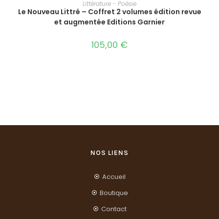
AJOUTER AU PANIER
Littérature - Poésie
Le Nouveau Littré – Coffret 2 volumes édition revue
et augmentée Editions Garnier
105,00
€
NOS LIENS
Accueil
Boutique
Contact