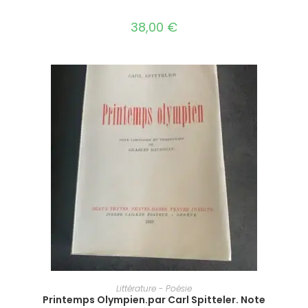
38,00
€
AJOUTER AU PANIER
Littérature - Poésie
Printemps Olympien.par Carl Spitteler. Note