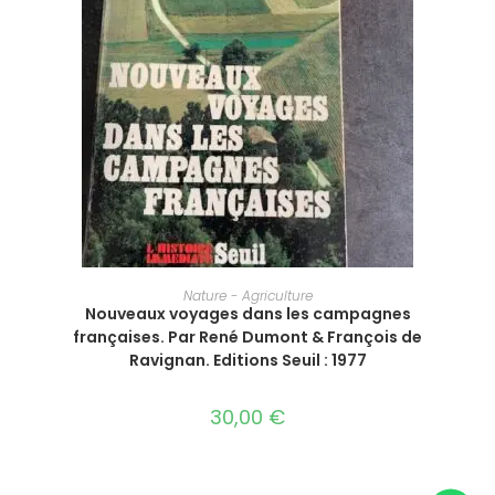
AJOUTER AU PANIER
Nature - Agriculture
Nouveaux voyages dans les campagnes
françaises. Par René Dumont & François de
Ravignan. Editions Seuil : 1977
30,00
€