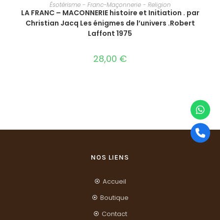
AJOUTER AU PANIER
Ésotérisme - Franc-Maçonnerie - Religion
LA FRANC – MACONNERIE histoire et Initiation . par
Christian Jacq Les énigmes de l’univers .Robert
Laffont 1975
28,00
€
NOS LIENS
Accueil
Boutique
Contact