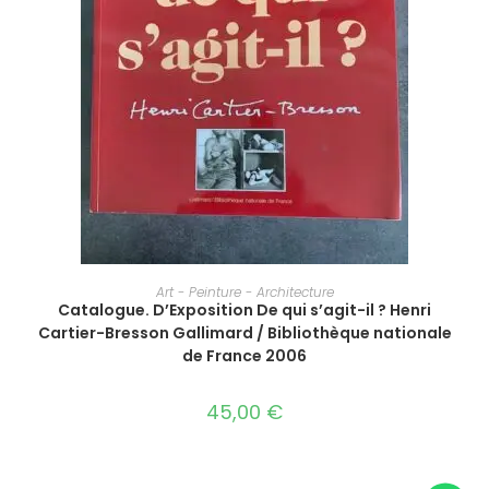
AJOUTER AU PANIER
Art - Peinture - Architecture
Catalogue. D’Exposition De qui s’agit-il ? Henri
Cartier-Bresson Gallimard / Bibliothèque nationale
de France 2006
45,00
€