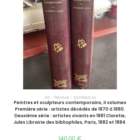
AJOUTER AU PANIER
Art - Peinture - Architecture
Peintres et sculpteurs contemporains, II volumes
Première série : artistes décédés de 1870 à 1880.
Deuxième série : artistes vivants en 1881 Claretie,
Jules Librairie des bibliophiles, Paris, 1882 et 1884.
140,00
€