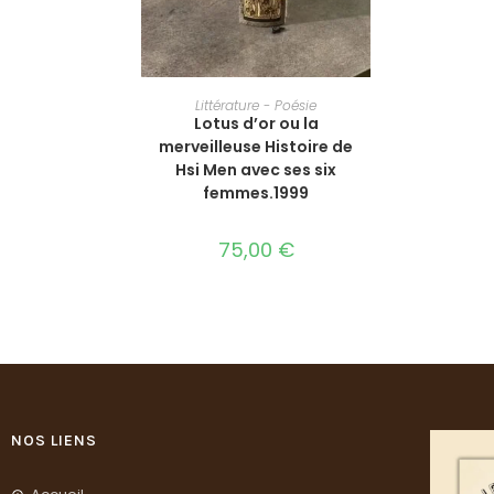
AJOUTER AU PANIER
Littérature - Poésie
Lotus d’or ou la
merveilleuse Histoire de
Hsi Men avec ses six
femmes‎.1999
75,00
€
NOS LIENS