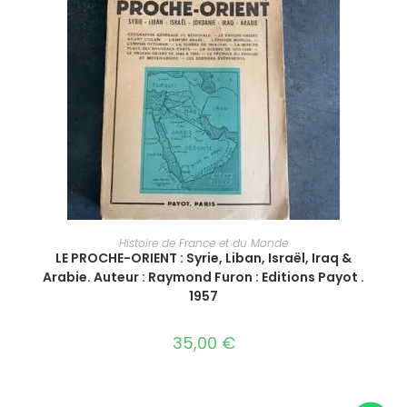
AJOUTER AU PANIER
Histoire de France et du Monde
LE PROCHE-ORIENT : Syrie, Liban, Israël, Iraq &
Arabie. Auteur : Raymond Furon : Editions Payot .
1957
35,00
€