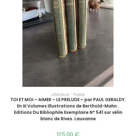
AJOUTER AU PANIER
Littérature - Poésie
TOI ET MOI – AIMER – LE PRELUDE – par PAUL GERALDY.
En III Volumes Illustrations de Berthold-Mahn .
Editions Du Bibliophile Exemplaire N° 541 sur vélin
blanc de Rives. Lausanne
125,00
€