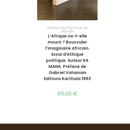
AJOUTER AU PANIER
Histoire de France et du
Monde
L’Afrique va-t-elle
mourir ? Bousculer
l’imaginaire africain.
Essai d’éthique
politique. Auteur KA
MANA. Préface de
Gabriel Vahanian
Editions Karthala 1993
65,00
€