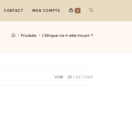
CONTACT
MON COMPTE
0
>
Produits
>
L'Afrique va-t-elle mourir ?
VOIR :
20
40
TOUS