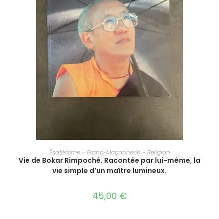
AJOUTER AU PANIER
Ésotérisme - Franc-Maçonnerie - Religion
Vie de Bokar Rimpoché. Racontée par lui-même, la
vie simple d’un maître lumineux.
45,00
€