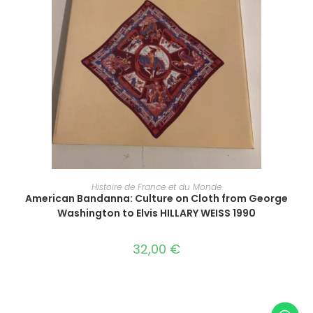
LIRE LA SUITE
Histoire de France et du Monde
American Bandanna: Culture on Cloth from George
Washington to Elvis HILLARY WEISS 1990
32,00
€