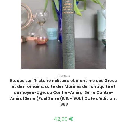
AJOUTER AU PANIER
Guerres
Etudes sur l’histoire militaire et maritime des Grecs
et des romains, suite des Marines de l’antiquité et
du moyen-âge, du Contre-Amiral Serre Contre-
Amiral Serre (Paul Serre (1818-1900) Date d’édition :
1888
42,00
€