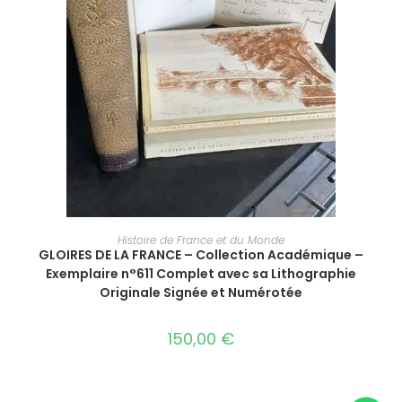
AJOUTER AU PANIER
Histoire de France et du Monde
GLOIRES DE LA FRANCE – Collection Académique –
Exemplaire n°611 Complet avec sa Lithographie
Originale Signée et Numérotée
150,00
€