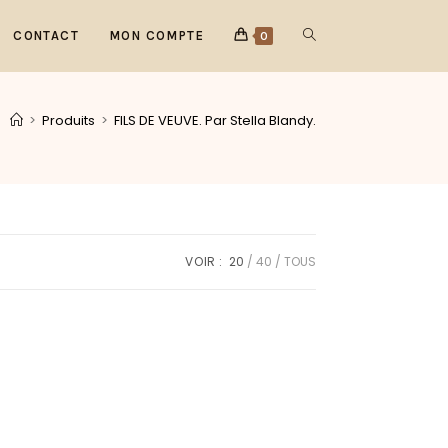
CONTACT
MON COMPTE
0
>
Produits
>
FILS DE VEUVE. Par Stella Blandy.
VOIR :
20
40
TOUS