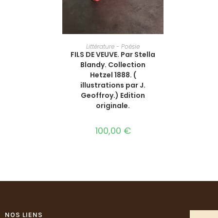
AJOUTER AU PANIER
Littérature - Poésie
FILS DE VEUVE. Par Stella
Blandy. Collection
Hetzel 1888. (
illustrations par J.
Geoffroy.) Edition
originale.
100,00
€
NOS LIENS