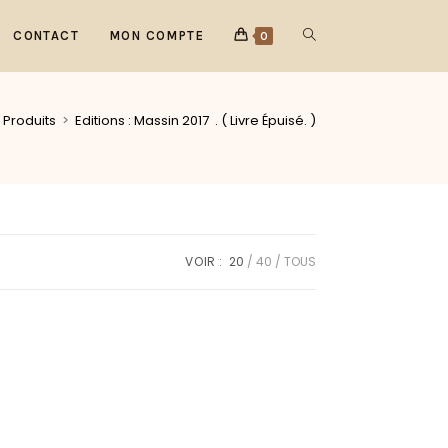
CONTACT
MON COMPTE
0
Produits
>
Editions : Massin 2017 . ( Livre Épuisé. )
VOIR :
20
40
TOUS