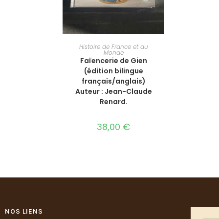
AJOUTER AU PANIER
Histoire de France et du
Monde
Faïencerie de Gien
(édition bilingue
français/anglais)
Auteur : Jean-Claude
Renard.
38,00
€
NOS LIENS