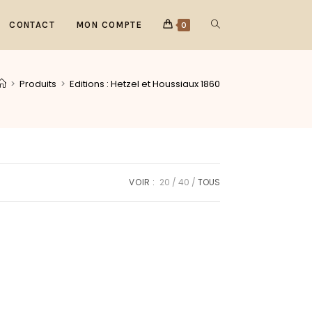
CONTACT
MON COMPTE
0
>
Produits
>
Editions : Hetzel et Houssiaux 1860
VOIR :
20
40
TOUS