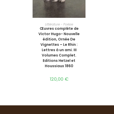
AJOUTER AU PANIER
Littérature - Poésie
Œuvres complète de
Victor Hugo- Nouvelle
édition, Ornée De
Vignettes – Le Rhin :
Lettres à un ami. III
Volumes Complet.
Editions Hetzel et
Houssiaux 1860
120,00
€