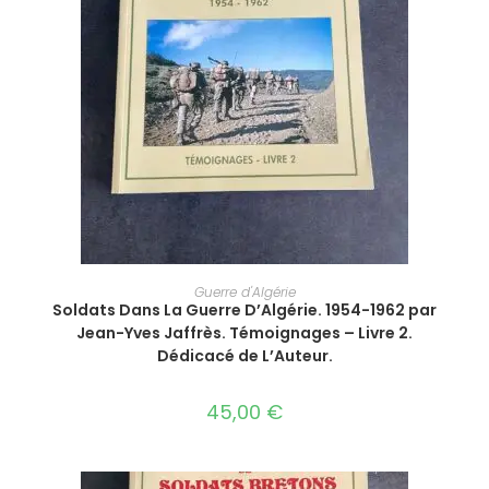
AJOUTER AU PANIER
Guerre d'Algérie
Soldats Dans La Guerre D’Algérie. 1954-1962 par
Jean-Yves Jaffrès. Témoignages – Livre 2.
Dédicacé de L’Auteur.
45,00
€