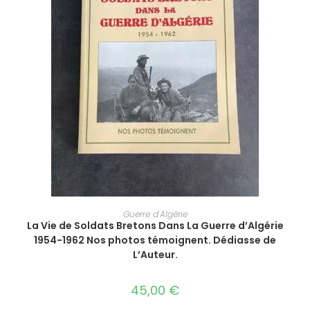
AJOUTER AU PANIER
Guerre d'Algérie
La Vie de Soldats Bretons Dans La Guerre d’Algérie
1954-1962 Nos photos témoignent. Dédiasse de
L’Auteur.
45,00
€