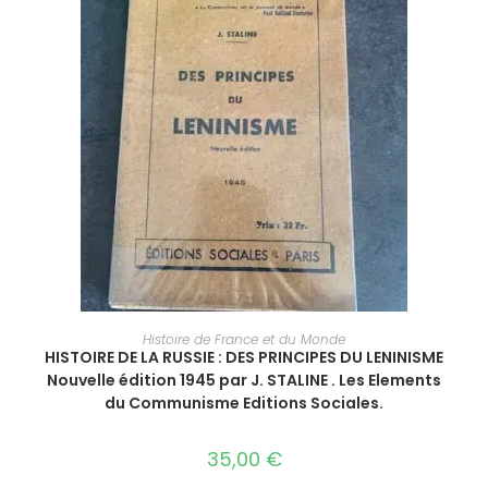
AJOUTER AU PANIER
Histoire de France et du Monde
HISTOIRE DE LA RUSSIE : DES PRINCIPES DU LENINISME
Nouvelle édition 1945 par J. STALINE . Les Elements
du Communisme Editions Sociales.
35,00
€