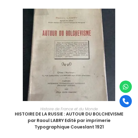
AJOUTER AU PANIER
Histoire de France et du Monde
HISTOIRE DE LA RUSSIE : AUTOUR DU BOLCHEVISME
par Raoul LABRY Edité par imprimerie
Typographique Coueslant 1921