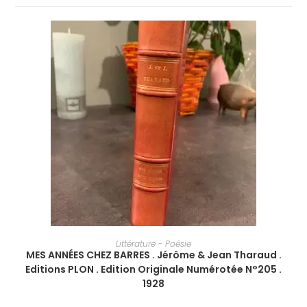
AJOUTER AU PANIER
Littérature - Poésie
MES ANNÉES CHEZ BARRES‎ . Jérôme & Jean Tharaud‎ .
Editions PLON . Edition Originale Numérotée N°205 .
1928