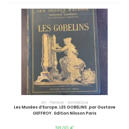
AJOUTER AU PANIER
Art - Peinture - Architecture
Les Musées d’Europe. LES GOBELINS .par Gustave
GEFFROY . Edition Nilsson Paris
38,00
€