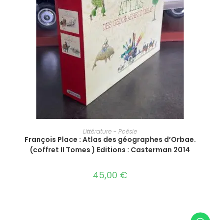
AJOUTER AU PANIER
Littérature - Poésie
François Place : Atlas des géographes d’Orbae.
(coffret II Tomes ) Editions : Casterman 2014
45,00
€