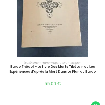
AJOUTER AU PANIER
Ésotérisme - Franc-Maçonnerie - Religion
Bardo Thödol – Le Livre Des Morts Tibétain ou Les
Expériences d’après la Mort Dans Le Plan du Bardo
55,00
€