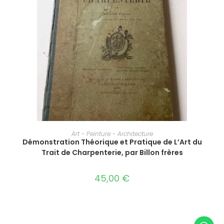
LIRE LA SUITE
Art - Peinture - Architecture
Démonstration Théorique et Pratique de L’Art du
Trait de Charpenterie, par Billon frères
45,00
€