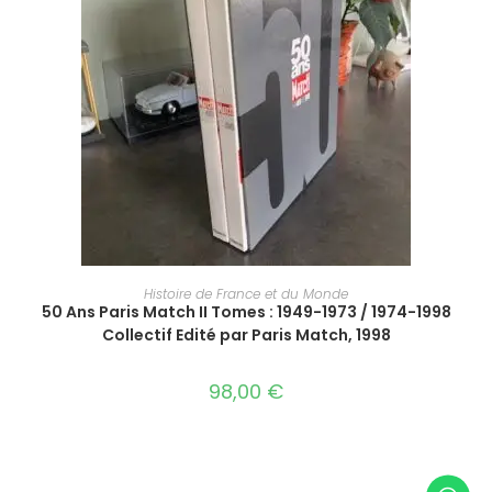
AJOUTER AU PANIER
Histoire de France et du Monde
50 Ans Paris Match II Tomes : 1949-1973 / 1974-1998
Collectif Edité par Paris Match, 1998
98,00
€