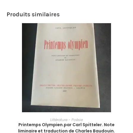
Produits similaires
AJOUTER AU PANIER
Littérature - Poésie
Printemps Olympien.par Carl Spitteler. Note
liminaire et traduction de Charles Baudouin.