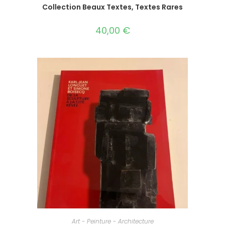
Collection Beaux Textes, Textes Rares
40,00
€
AJOUTER AU PANIER
Art - Peinture - Architecture