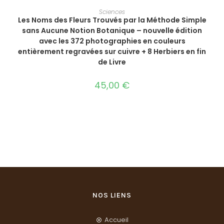
AJOUTER AU PANIER
Sciences
Les Noms des Fleurs Trouvés par la Méthode Simple
sans Aucune Notion Botanique – nouvelle édition
avec les 372 photographies en couleurs
entièrement regravées sur cuivre + 8 Herbiers en fin
de Livre
45,00
€
NOS LIENS
Accueil