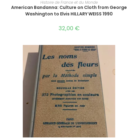
LIRE LA SUITE
Histoire de France et du Monde
American Bandanna: Culture on Cloth from George
Washington to Elvis HILLARY WEISS 1990
32,00
€