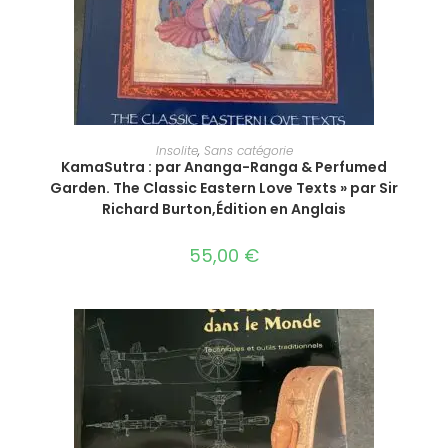
AJOUTER AU PANIER
Insolite
,
Sans catégorie
KamaSutra : par Ananga-Ranga & Perfumed
Garden. The Classic Eastern Love Texts » par Sir
Richard Burton,Édition en Anglais
55,00
€