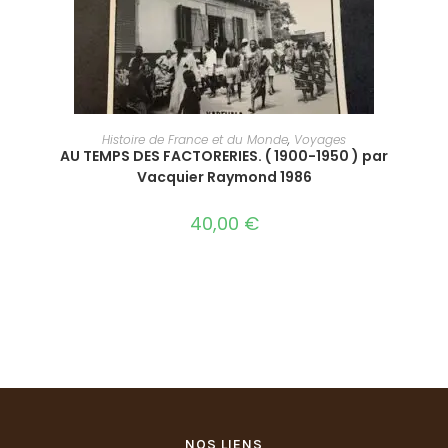
AJOUTER AU PANIER
Histoire de France et du Monde
,
Voyages
AU TEMPS DES FACTORERIES. ( 1900-1950 ) par
Vacquier Raymond 1986
40,00
€
NOS LIENS