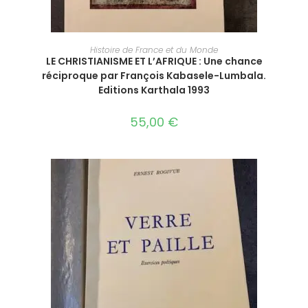
AJOUTER AU PANIER
Histoire de France et du Monde
LE CHRISTIANISME ET L’AFRIQUE : Une chance
réciproque par François Kabasele-Lumbala.
Editions Karthala 1993
55,00
€