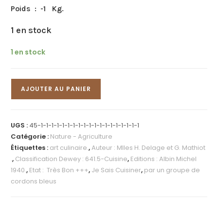
Poids : -1 Kg.
1 en stock
1 en stock
AJOUTER AU PANIER
UGS :
45-1-1-1-1-1-1-1-1-1-1-1-1-1-1-1-1-1-1-1
Catégorie :
Nature - Agriculture
Étiquettes :
art culinaire.
,
Auteur : Mlles H. Delage et G. Mathiot
.
,
Classification Dewey : 641.5-Cuisine
,
Editions : Albin Michel
1940.
,
Etat : Très Bon +++
,
Je Sais Cuisiner
,
par un groupe de
cordons bleus