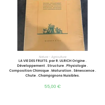
AJOUTER AU PANIER
Nature - Agriculture
LA VIE DES FRUITS. par R. ULRICH Origine .
Développement . Structure . Physiologie .
Composition Chimique . Maturation . Sénescence .
Chute . Champignons Nuisibles.
55,00
€