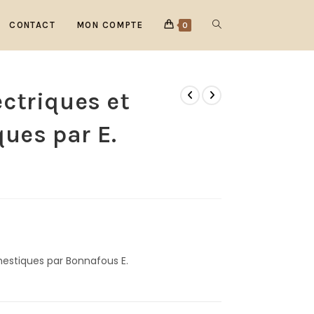
CONTACT
MON COMPTE
0
ectriques et
ues par E.
mestiques par Bonnafous E.