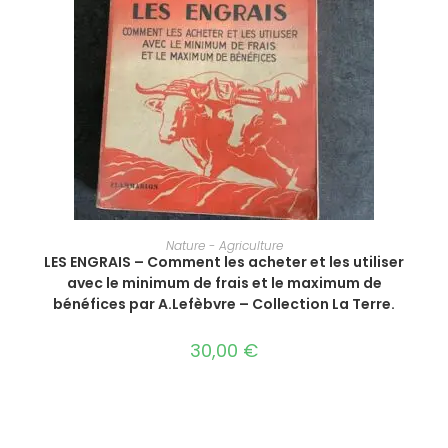
AJOUTER AU PANIER
Nature - Agriculture
LES ENGRAIS – Comment les acheter et les utiliser
avec le minimum de frais et le maximum de
bénéfices par A.Lefèbvre‎ – Collection La Terre.‎
30,00
€