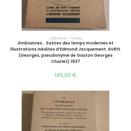
AJOUTER AU PANIER
Littérature - Poésie
Ambiances… Satires des temps modernes et
illustrations inédites d’Edmond Jacquement.‎ AVRYL
(Georges, pseudonyme de Gaston Georges
Charlet).‎1937
145,00
€