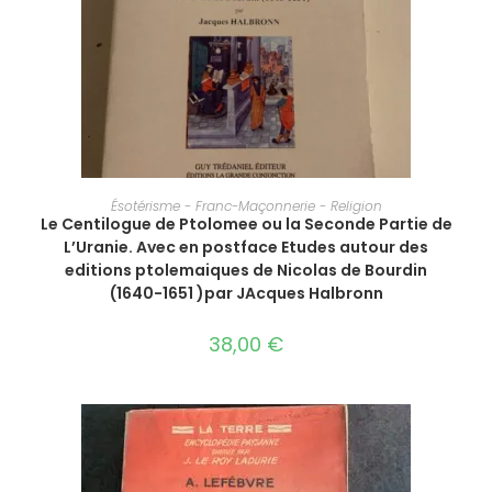
AJOUTER AU PANIER
Ésotérisme - Franc-Maçonnerie - Religion
Le Centilogue de Ptolomee ou la Seconde Partie de
L’Uranie. Avec en postface Etudes autour des
editions ptolemaiques de Nicolas de Bourdin
(1640-1651 )par JAcques Halbronn
38,00
€